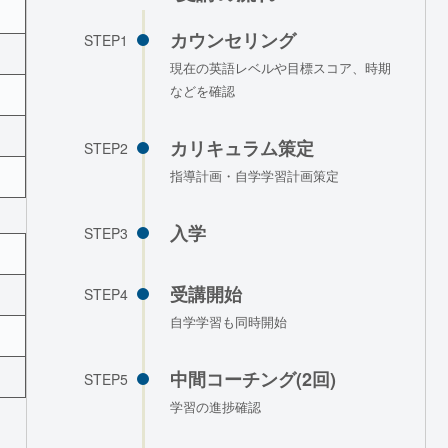
カウンセリング
STEP1
現在の英語レベルや目標スコア、時期
などを確認
カリキュラム策定
STEP2
指導計画・自学学習計画策定
入学
STEP3
受講開始
STEP4
自学学習も同時開始
中間コーチング(2回)
STEP5
学習の進捗確認