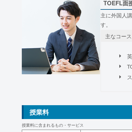
TOEFL
主に外国人講
す。
主なコース
T
授業料
授業料に含まれるもの・サービス