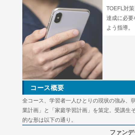
TOEFL
達成に必要
よう指導。
コース概要
全コース、学習者一人ひとりの現状の強み、
業計画」と「家庭学習計画」を策定。受講生
的な形は以下の通り。
ファンデ